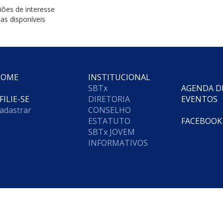
ões de interesse
as disponíveis
HOME
INSTITUCIONAL
SBTx
AGENDA D
FILIE-SE
DIRETORIA
EVENTOS
adastrar
CONSELHO
ESTATUTO
FACEBOOK
SBTx JOVEM
INFORMATIVOS