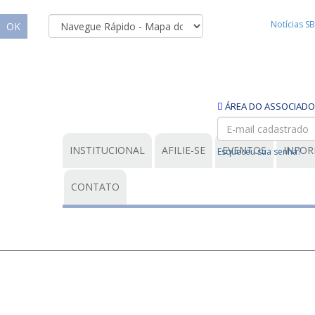
Notícias S
OK
ÁREA DO ASSOCIADO
INSTITUCIONAL
AFILIE-SE
EVENTOS
INFOR
Esqueceu sua senha?
CONTATO